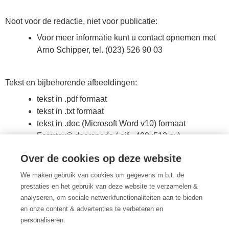
Noot voor de redactie, niet voor publicatie:
Voor meer informatie kunt u contact opnemen met
Arno Schipper, tel. (023) 526 90 03
Tekst en bijbehorende afbeeldingen:
tekst in .pdf formaat
tekst in .txt formaat
tekst in .doc (Microsoft Word v10) formaat
Formtex® doorsnede (.gif - 409x512 px)
Formtex® doorsnede (.jpg - 409x512 px)
Over de cookies op deze website
Formtex® doorsnede (.jpg - 1417x1621 px)
Formtex® logo (.jpg - 255x178 px)
We maken gebruik van cookies om gegevens m.b.t. de
Arcas logo (.jpg - 1398x471 px)
prestaties en het gebruik van deze website te verzamelen &
Arcas logo (.png - 1398x471 px)
analyseren, om sociale netwerkfunctionaliteiten aan te bieden
en onze content & advertenties te verbeteren en
personaliseren.