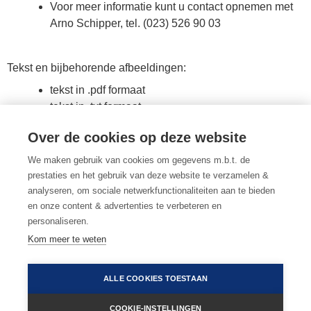
Voor meer informatie kunt u contact opnemen met
Arno Schipper, tel. (023) 526 90 03
Tekst en bijbehorende afbeeldingen:
tekst in .pdf formaat
tekst in .txt formaat
tekst in .docx formaat
Over de cookies op deze website
Vedafeu M1 (.jpg - 1506x1172 px)
Vedafeu M2 (.jpg - 1772x1377 px)
We maken gebruik van cookies om gegevens m.b.t. de
Arcas logo (.jpg - 1398x471 px)
prestaties en het gebruik van deze website te verzamelen &
Arcas logo (.png - 1398x471 px)
analyseren, om sociale netwerkfunctionaliteiten aan te bieden
en onze content & advertenties te verbeteren en
personaliseren.
Kom meer te weten
terug naar persberichten
•
algemene voorwaarden
•
gebruiksvoorwaarden
•
privacy & cookies
ALLE COOKIES TOESTAAN
•
cookievoorkeuren
(023) 526 90 03 |
arcas@arcas.nl
COOKIE-INSTELLINGEN