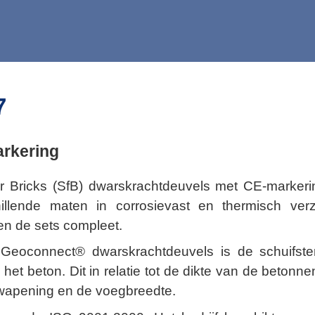
7
rkering
 for Bricks (SfB) dwarskrachtdeuvels met CE-mark
lende maten in corrosievast en thermisch verzin
n de sets compleet.
e
Geoconnect® dwarskrachtdeuvels
is de schuifst
het beton. Dit in relatie tot de dikte van de betonn
d wapening en de voegbreedte.