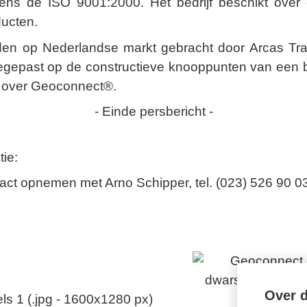
ens de ISO 9001:2000. Het bedrijf beschikt over 
ducten.
n op Nederlandse markt gebracht door Arcas Tradi
oegepast op de constructieve knooppunten van een b
ie over Geoconnect®.
- Einde persbericht -
tie:
tact opnemen met Arno Schipper, tel. (023) 526 90 0
Over d
 1 (.jpg - 1600x1280 px)