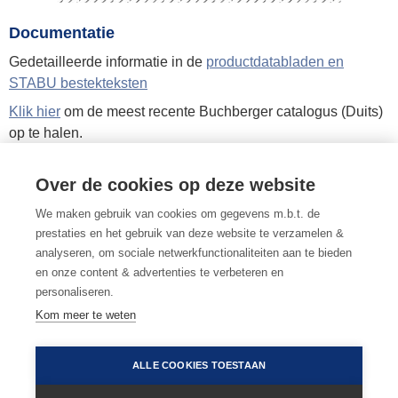
Documentatie
Gedetailleerde informatie in de
productdatabladen en
STABU bestekteksten
Klik hier
om de meest recente Buchberger catalogus (Duits)
op te halen.
Over de cookies op deze website
MEER INFORMATIE OF ADVIES NODIG?
We maken gebruik van cookies om gegevens m.b.t. de
LAAT ONS U BELLEN
of
STUUR EEN MAILTJE
prestaties en het gebruik van deze website te verzamelen &
analyseren, om sociale netwerkfunctionaliteiten aan te bieden
en onze content & advertenties te verbeteren en
personaliseren.
Kom meer te weten
terug naar afvoergoten
•
algemene voorwaarden
•
gebruiksvoorwaarden
•
privacy & cookies
ALLE COOKIES TOESTAAN
•
cookievoorkeuren