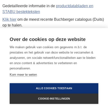
Gedetailleerde informatie in de
productdatabladen en
STABU bestekteksten
Klik hier
om de meest recente Buchberger catalogus (Duits)
op te halen.
Over de cookies op deze website
MEER INFORMATIE OF ADVIES NODIG?
We maken gebruik van cookies om gegevens m.b.t. de
LAAT ONS U BELLEN
of
STUUR EEN MAILTJE
prestaties en het gebruik van deze website te verzamelen &
analyseren, om sociale netwerkfunctionaliteiten aan te bieden
en onze content & advertenties te verbeteren en
personaliseren.
Kom meer te weten
terug naar afvoergoten
•
algemene voorwaarden
•
gebruiksvoorwaarden
•
privacy & cookies
ALLE COOKIES TOESTAAN
•
cookievoorkeuren
(023) 526 90 03 |
arcas@arcas.nl
COOKIE-INSTELLINGEN
© 2002-
2026
Arcas Trading BV