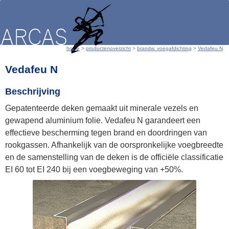
home
 > 
productenoverzicht
 > 
brandw. voegafdichting
 > 
Vedafeu N
Vedafeu N
Beschrijving
Gepatenteerde deken gemaakt uit minerale vezels en
gewapend aluminium folie. Vedafeu N garandeert een
effectieve bescherming tegen brand en doordringen van
rookgassen. Afhankelijk van de oorspronkelijke voegbreedte
en de samenstelling van de deken is de officiële classificatie
EI 60 tot EI 240 bij een voegbeweging van +50%.