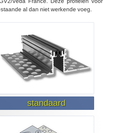
GV2/Veda France. Deze profielen voor
estaande al dan niet werkende voeg.
standaard