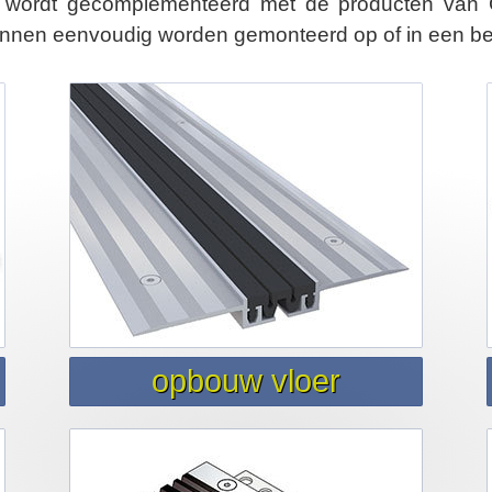
n wordt gecomplementeerd met de producten van 
kunnen eenvoudig worden gemonteerd op of in een b
opbouw vloer