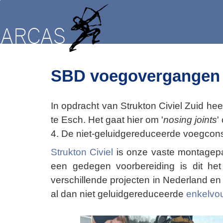
SBD voegovergangen i
In opdracht van Strukton Civiel Zuid 
te Esch. Het gaat hier om '
nosing joints
'
4. De niet-geluidgereduceerde voegcons
Strukton Civiel
is onze vaste montagepa
een gedegen voorbereiding is dit het
verschillende projecten in Nederland e
al dan niet geluidgereduceerde
enkelvou