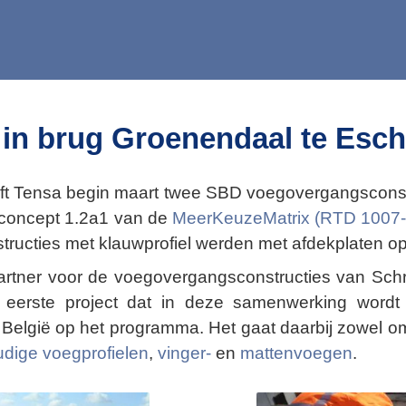
n brug Groenendaal te Esch
heeft Tensa begin maart twee SBD voegovergangscons
 concept 1.2a1 van de
MeerKeuzeMatrix (RTD 1007-
tructies met klauwprofiel werden met afdekplaten o
rtner voor de voegovergangsconstructies van Schr
 eerste project dat in deze samenwerking wordt g
n België op het programma. Het gaat daarbij zowel 
dige voegprofielen
,
vinger-
en
mattenvoegen
.