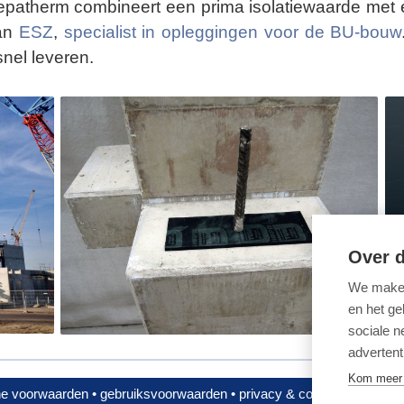
patherm combineert een prima isolatiewaarde met e
van
ESZ
,
specialist in opleggingen voor de BU-bouw
nel leveren.
Over d
We maken
en het ge
sociale n
advertent
Kom meer 
e voorwaarden
•
gebruiksvoorwaarden
•
privacy & cookies
•
cookiev