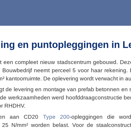
ing en puntopleggingen in L
rdt een compleet nieuw stadscentrum gebouwd. De
Bouwbedrijf neemt perceel 5 voor haar rekening. D
 kantoorruimte. De oplevering wordt verwacht in aug
gt de levering en montage van prefab betonnen en 
n de werkzaamheden werd hoofddraagconstructie ber
oor RHDHV.
nden aan CD20
Type 200
-opleggingen die word
tot 25 N/mm² worden belast. Voor de staalconstr