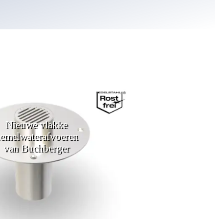
Nieuwe vlakke
emelwaterafvoeren
van Buchberger