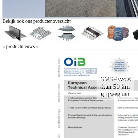
Bekijk ook ons productenoverzicht
« productnieuws »
SMS-Evo®
kan 50 km
glijweg aan