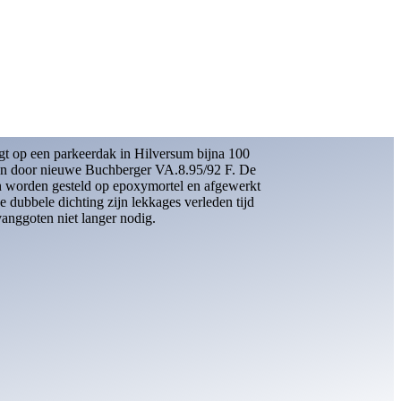
own van Gelder in Velsen-Noord veroorzaakte
ievoeg storingen bij de automatische voertuigen
araties hielpen niet, waarna VTG Beton een
d met het Buchberger-profiel VA.6.165/19:
ngsvrij en slechts 19 mm dik. VTG Beton staat
tonrenovaties met minimale overlast.