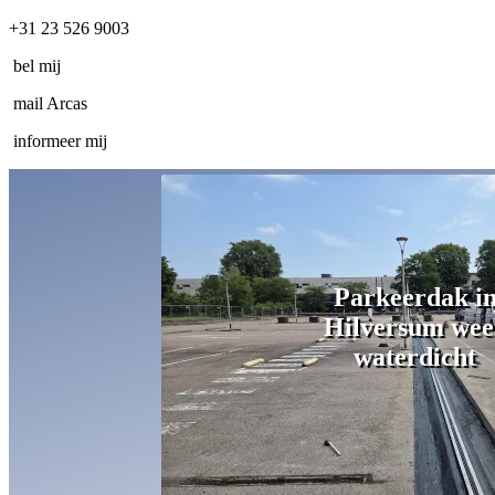
+31 23 526 9003
bel mij
mail Arcas
informeer mij
Storingsvrije AG
bij Crown van Ge