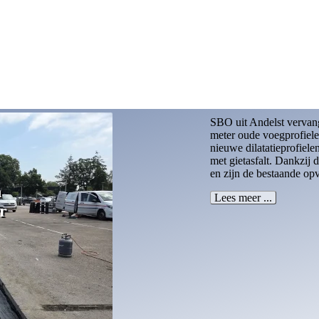
In het magazijn van Cr
een beschadigde dilatat
(AGV’s). Tijdelijke rep
duurzame oplossing boo
zwaar belastbaar, trilli
bekend om efficiënte be
V’s
Lees meer ...
lder